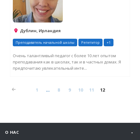
Дублин, Ирландия
Преподаватель начальной школы
Репетитор
+1
Очень талантливый педагог с более 10 лет опытом
преподавания как в школах, так и в частных домах. Я
предпочитаю увлекательный инте...
З
Д
1
...
8
9
10
11
12
И
О НАС