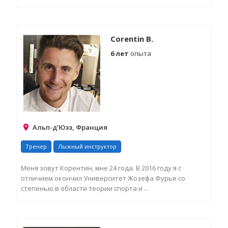
З
Д
И
Corentin B.
6 лет
опыта
Альп-д’Юэз, Франция
Тренер
Лыжный инструктор
Меня зовут Корентин, мне 24 года. В 2016 году я с
отличием окончил Университет Жозефа Фурье со
степенью в области теории спорта и ...
З
Д