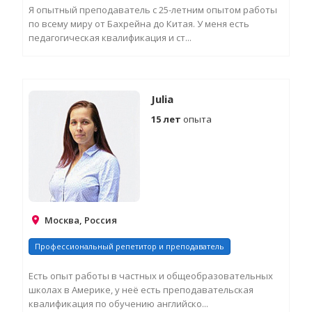
Я опытный преподаватель с 25-летним опытом работы
по всему миру от Бахрейна до Китая. У меня есть
педагогическая квалификация и ст...
З
Д
И
Julia
15 лет
опыта
Москва, Россия
Профессиональный репетитор и преподаватель
Есть опыт работы в частных и общеобразовательных
школах в Америке, у неё есть преподавательская
квалификация по обучению английско...