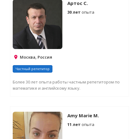
И
Артос С.
30 лет
опыта
Москва, Россия
Частный репетитор
Более 30 лет опыта работы частным репетитором по
математике и английскому языку.
З
Д
И
Amy Marie M.
11 лет
опыта