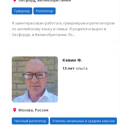
Оксфорд, Великобритания
Гувернер
Репетитор
Я заинтересован работать гувернёром и репетитором
по английскому языку в семье. Я родился и вырос в
Оксфорде, в Великобритании. Яз...
З
Д
И
Кевин Ф.
13 лет
опыта
Москва, Россия
Частный репетитор
Учитель начальных и средних классов