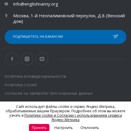
info@englishnanny.org
Москва, 1-й Неопалимовский переулок, Д.8 (Венский
дом)
ПОДПИШИТЕСЬ НА ВАКАНСИИ
ПОЛИТИКА КОНФИДЕНЦИАЛЬНОСТИ
ПОЛИТИКА COOKIE
СОГЛАСИЕ НА ОБРАБОТКУ ПЕРСОНАЛЬНЫХ ДАННЫХ
Сайт использует файлы cookie и сервис Яндекс.Метрика,
© 2026 Все права защищены.
обрабатываемые вашим браузером. Подробнее об этом вы можете
*Facebook и Instagram от компании Meta признаны
узнать в
Политике cookie и Согласии с использованием сервиса
экстремистскими организациями и запрещены на территории
Яндекс.Метрика
РФ
Принять
Настроить
Отклонить