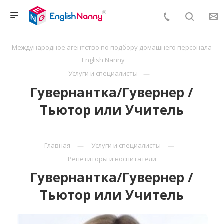
Международное агентство по подбору домашнего персонала
English Nanny
Услуги и специалисты
Гувернантка/Гувернер /
Тьютор или Учитель
Главная
Услуги и специалисты
Репетиторы и воспитатели
Гувернантка/Гувернер /
Тьютор или Учитель