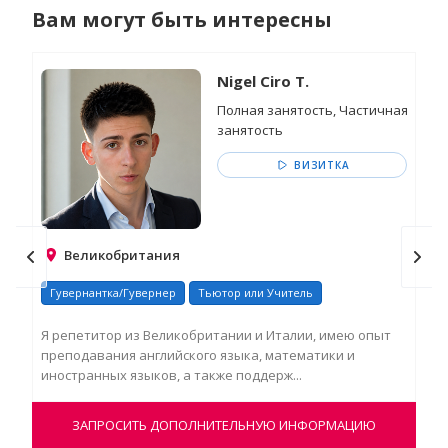
Вам могут быть интересны
Nigel Ciro T.
Полная занятость, Частичная
занятость
ВИЗИТКА
Великобритания
Гувернантка/Гувернер
Тьютор или Учитель
Гу
Я репетитор из Великобритании и Италии, имею опыт
Я р
преподавания английского языка, математики и
мен
иностранных языков, а также поддерж...
час
ЗАПРОСИТЬ ДОПОЛНИТЕЛЬНУЮ ИНФОРМАЦИЮ