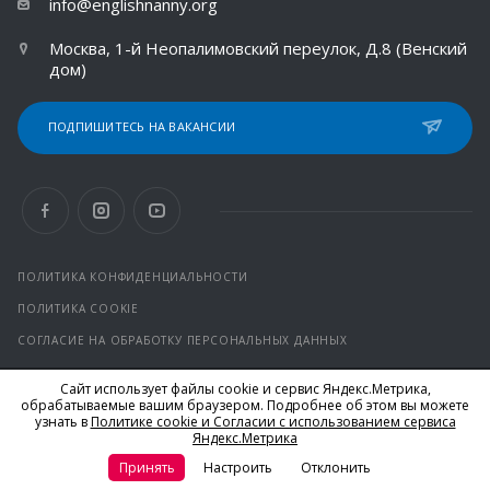
info@englishnanny.org
Москва, 1-й Неопалимовский переулок, Д.8 (Венский
дом)
ПОДПИШИТЕСЬ НА ВАКАНСИИ
ПОЛИТИКА КОНФИДЕНЦИАЛЬНОСТИ
ПОЛИТИКА COOKIE
СОГЛАСИЕ НА ОБРАБОТКУ ПЕРСОНАЛЬНЫХ ДАННЫХ
Сайт использует файлы cookie и сервис Яндекс.Метрика,
© 2026 Все права защищены.
обрабатываемые вашим браузером. Подробнее об этом вы можете
*Facebook и Instagram от компании Meta признаны
узнать в
Политике cookie и Согласии с использованием сервиса
экстремистскими организациями и запрещены на территории
Яндекс.Метрика
РФ
Принять
Настроить
Отклонить