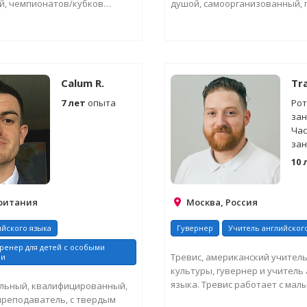
й, чемпионатов/кубков
душой, самоорганизованный, 
тие и победы...
любые командировки с ...
СИТЬ ДОПОЛНИТЕЛЬНУЮ
ЗАПРОСИТЬ ДОПОЛНИТ
ИНФОРМАЦИЮ
ИНФОРМАЦИЮ
Calum R.
Tra
7 лет
опыта
Рот
зан
Час
зан
10 
Британия
Москва, Россия
ийского языка
Гувернер
Учитель английског
ренер для детей с особыми
Тревис, американский учител
ми
культуры, гувернер и учитель
языка. Тревис работает с мал
льный, квалифицированный,
дошкольниками ...
преподаватель, с твердым