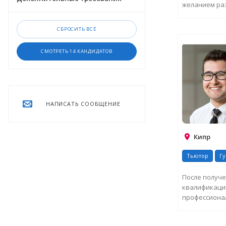
желанием ра
профессионал
ЗАПРО
СБРОСИТЬ ВСЁ
СМОТРЕТЬ 14 КАНДИДАТОВ
НАПИСАТЬ СООБЩЕНИЕ
Кипр
Тьютор
Г
После получ
квалификации
профессиона
индустрии сп
ЗАПРО