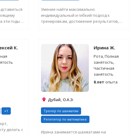
едставиться
Умение найти максимально
стоящему
индивидуальный и гибкий подход к
а эти годы я
тренировкам, достижение результатов,
мотивация, поддержка, внимание, отв...
ЕЛЬНУЮ
ЗАПРОСИТЬ ДОПОЛНИТЕЛЬНУЮ
ИНФОРМАЦИЮ
ексей К.
Ирина Ж.
лная
Рота, Полная
ятость
занятость,
Частичная
занятость
8 лет
опыта
Дубай, О.А.Э.
+1
Тренер по шахматам
Репетитор по математике
орт,
ту делать с
Ирина занимается шахматами на