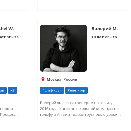
ЕЛЬНУЮ
ЗАПРОСИТЬ ДОПОЛНИТЕЛЬНУЮ
ИНФОРМАЦИЮ
chel W.
Валерий М.
лет
опыта
10 лет
опыта
Москва, Россия
ель
+2
Гольф коуч
Репетитор
Валерий является тренером по гольфу с
нном и
2016 года. Капитан школьной команды по
 Процесс
гольфу в Англии - давал групповые уроки
т...
игры в гольф ...
ЕЛЬНУЮ
ЗАПРОСИТЬ ДОПОЛНИТЕЛЬНУЮ