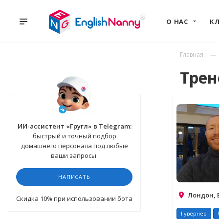
О НАС
К
Главная
Тре
ИИ-ассистент «Гругл» в Telegram:
быстрый и точный подбор
домашнего персонала под любые
ваши запросы.
НАПИСАТЬ
Лондон, 
Cкидка 10%
при использовании бота
Гувернер