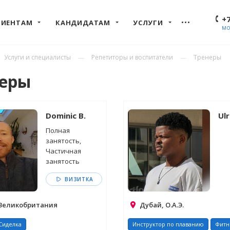
+7
ЛИЕНТАМ
КАНДИДАТАМ
УСЛУГИ
МО
Услуги и специалисты
Репетиторы и воспитатели
Тренеры
неры
Dominic B.
Ulr
Полная
занятость,
Частичная
занятость
ВИЗИТКА
Великобритания
Дубай, О.А.Э.
Сиделка
Инструктор по плаванию
Фитн