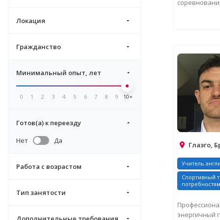
соревновани
Москвы. Учас
Локация
ЗАПРО
Гражданство
Минимальный опыт, лет
0
1
2
3
4
5
6
7
8
9
10+
Готов(а) к переезду
Нет
Да
Глазго, 
Учитель англ
Работа с возрастом
Спортивный т
потребностя
Тип занятости
Профессиона
энергичный 
Дополнительные требования