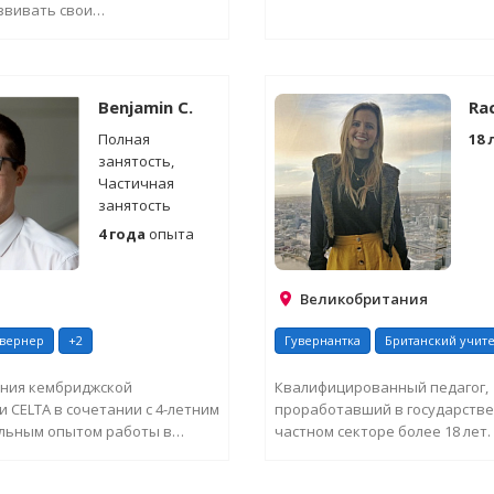
звивать свои
ьные знания, умения и...
СИТЬ ДОПОЛНИТЕЛЬНУЮ
ЗАПРОСИТЬ ДОПОЛНИТ
ИНФОРМАЦИЮ
ИНФОРМАЦИЮ
Benjamin C.
Ra
Полная
18 
занятость,
Частичная
занятость
4 года
опыта
Великобритания
увернер
+2
Гувернантка
Британский учит
ения кембриджской
Квалифицированный педагог,
 CELTA в сочетании с 4-летним
проработавший в государстве
льным опытом работы в
частном секторе более 18 лет.
ортивных СМИ я...
обучения для Рейчел, является 
СИТЬ ДОПОЛНИТЕЛЬНУЮ
ЗАПРОСИТЬ ДОПОЛНИТ