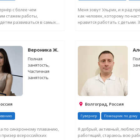
рнёр с более чем
Меня зовут Ульрих, и я рад пр
им стажем работы,
как человек, которому по-на
детям развиваться в самых
нравится работать с детьми. З
иях — от долгосрочной р...
приобрел це...
СИТЬ ДОПОЛНИТЕЛЬНУЮ
ЗАПРОСИТЬ ДОПОЛНИТ
ИНФОРМАЦИЮ
ИНФОРМАЦИЮ
Вероника Ж.
Ал
Полная
По
занятость,
зан
Частичная
занятость
Россия
Волгоград, Россия
аванию
Гувернер
Помощник по дому
а по синхронному плаванию,
Я добрый, активный, люблю сп
 призер всероссийских
работящий, стараюсь всю рабо