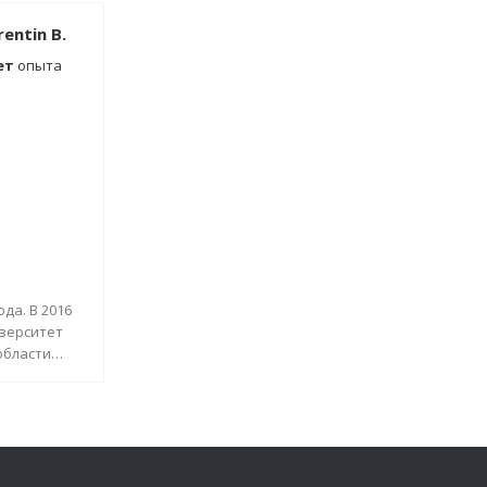
ИНФОРМАЦИЮ
entin B.
ет
опыта
да. В 2016
иверситет
области
ЕЛЬНУЮ