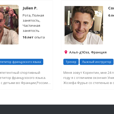
ИНФОРМАЦИЮ
ИНФОРМАЦИЮ
Julien P.
Cor
Рота, Полная
6 л
занятость,
Частичная
занятость
16 лет
опыта
Альп-д’Юэз, Франция
петитор французского языка
Тренер
Лыжный инструктор
мпетентный спортивный
Меня зовут Корентин, мне 24 го
етитор французского языка.
году я с отличием окончил Ун
с детьми во Франции,России и
Жозефа Фурье со степенью в 
подав...
теории спорта и ...
СИТЬ ДОПОЛНИТЕЛЬНУЮ
ЗАПРОСИТЬ ДОПОЛНИТ
ИНФОРМАЦИЮ
ИНФОРМАЦИЮ