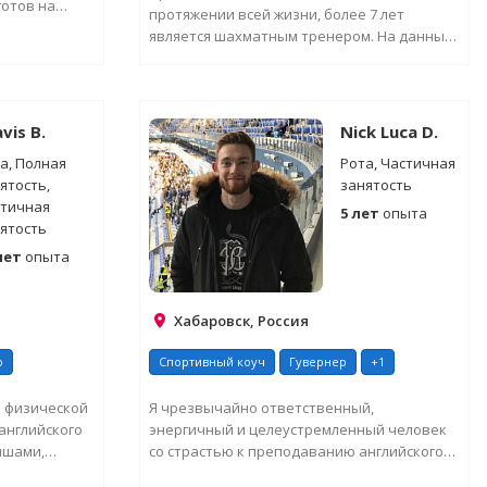
готов на
протяжении всей жизни, более 7 лет
является шахматным тренером. На данный
момент проживает в Дубае. ...
ЕЛЬНУЮ
ЗАПРОСИТЬ ДОПОЛНИТЕЛЬНУЮ
ИНФОРМАЦИЮ
vis B.
Nick Luca D.
а, Полная
Рота, Частичная
ятость,
занятость
тичная
5 лет
опыта
ятость
лет
опыта
Хабаровск, Россия
о
Спортивный коуч
Гувернер
+1
ь физической
Я чрезвычайно ответственный,
 английского
энергичный и целеустремленный человек
ышами,
со страстью к преподаванию английского
языка. Имею опыт работы ...