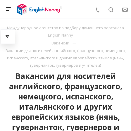
Международное агентство по подбору домашнего персонала
English Nanny
Вакансии
Вакансии для носителей английского, французского, немецкого,
испанского, итальянского и других европейских языков (нянь,
гувернанток, гувернеров и учителей)
Вакансии для носителей
английского, французского,
немецкого, испанского,
итальянского и других
европейских языков (нянь,
гувернанток, гувернеров и