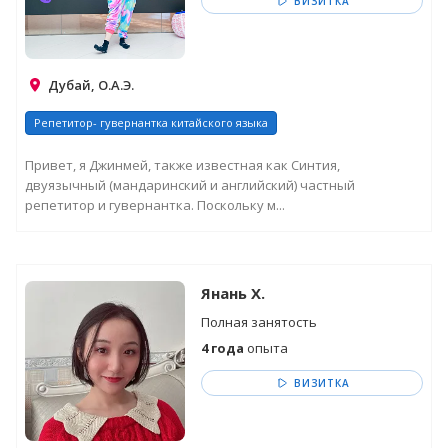
ВИЗИТКА
Дубай, О.А.Э.
Репетитор- гувернантка китайского языка
Привет, я Джинмей, также известная как Синтия,
двуязычный (мандаринский и английский) частный
репетитор и гувернантка. Поскольку м...
Янань Х.
Полная занятость
4 года
опыта
ВИЗИТКА