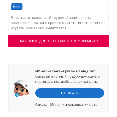
Няня
Ня
Я честная и надежная. Я трудолюбивая и очень
Здр
организованная. Мне нравится читать, играть в теннис
что
и гулять. Мне также нравится гот...
про
ЗАПРОСИТЬ ДОПОЛНИТЕЛЬНУЮ ИНФОРМАЦИЮ
ИИ-ассистент «Гругл» в Telegram:
быстрый и точный подбор домашнего
персонала под любые ваши запросы.
НАПИСАТЬ
Cкидка 10%
при использовании бота