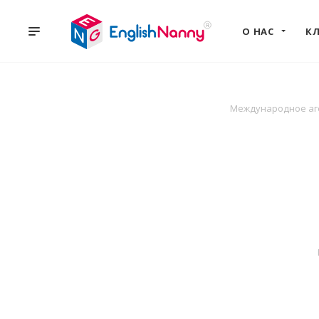
О НАС
К
Международное аге