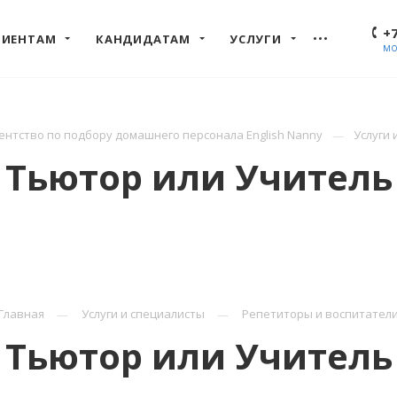
+7
ЛИЕНТАМ
КАНДИДАТАМ
УСЛУГИ
МО
нтство по подбору домашнего персонала English Nanny
Услуги 
Тьютор или Учитель
Главная
Услуги и специалисты
Репетиторы и воспитател
Тьютор или Учитель