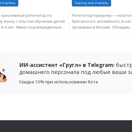
и Учитель
Тьютор или Учитель
 креативный репетитор по
Репетитор/гувернер — носите
у языку с опытом обучения детей
британского английского, в на
е 4–6 лет. Имею подтверждённые
проживаю в Москве. Обладаю
азра...
профессиональным кембриджши
ПРОСИТЬ ДОПОЛНИТЕЛЬНУЮ
ЗАПРОСИТЬ ДОПОЛНИТ
ИНФОРМАЦИЮ
ИНФОРМАЦИЮ
ИИ-ассистент «Гругл» в Telegram:
быстр
домашнего персонала под любые ваши з
Cкидка 10%
при использовании бота