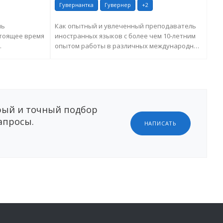
Гувернантка
Гувернер
+2
Гу
ль
Как опытный и увлеченный преподаватель
Час
стоящее время
иностранных языков с более чем 10-летним
(гу
опытом работы в различных международных
меж
рск...
организаци...
реп
ЕЛЬНУЮ
ЗАПРОСИТЬ ДОПОЛНИТЕЛЬНУЮ
ИНФОРМАЦИЮ
ый и точный подбор
апросы.
НАПИСАТЬ