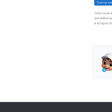
Тьютор ил
Опытный и
английском
в возраст
навыки в р
ЗА