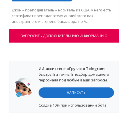
Джон – преподаватель – носитель из США, у него есть
Кей
сертификат преподавателя английского как
Аме
иностранного и степень бакалавра по А...
шко
ЗАПРОСИТЬ ДОПОЛНИТЕЛЬНУЮ ИНФОРМАЦИЮ
ИИ-ассистент «Гругл» в Telegram:
быстрый и точный подбор домашнего
персонала под любые ваши запросы.
НАПИСАТЬ
Cкидка 10%
при использовании бота