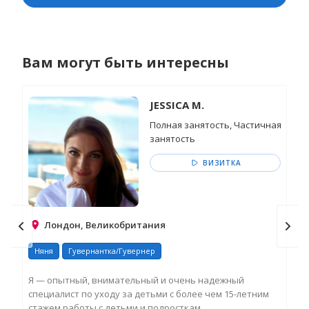
Вам могут быть интересны
JESSICA M.
Полная занятость, Частичная
занятость
ВИЗИТКА
Лондон, Великобритания
Няня
Гувернантка/Гувернер
Ня
Я — опытный, внимательный и очень надежный
В т
специалист по уходу за детьми с более чем 15-летним
мат
стажем работы с детьми и подросткам...
нау