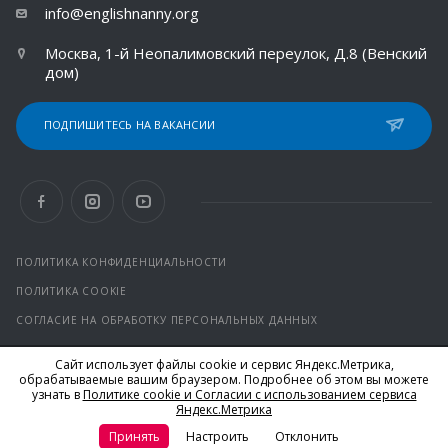
info@englishnanny.org
Москва, 1-й Неопалимовский переулок, Д.8 (Венский
дом)
ПОДПИШИТЕСЬ НА ВАКАНСИИ
ПОЛИТИКА КОНФИДЕНЦИАЛЬНОСТИ
ПОЛИТИКА COOKIE
СОГЛАСИЕ НА ОБРАБОТКУ ПЕРСОНАЛЬНЫХ ДАННЫХ
Сайт использует файлы cookie и сервис Яндекс.Метрика,
© 2026 Все права защищены.
обрабатываемые вашим браузером. Подробнее об этом вы можете
*Facebook и Instagram от компании Meta признаны
узнать в
Политике cookie и Согласии с использованием сервиса
экстремистскими организациями и запрещены на территории
Яндекс.Метрика
РФ
Принять
Настроить
Отклонить