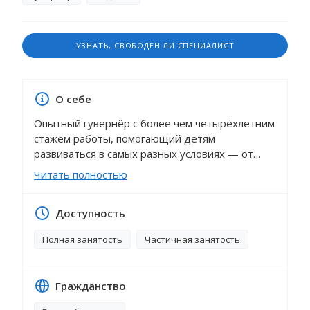
УЗНАТЬ, СВОБОДЕН ЛИ СПЕЦИАЛИСТ
О себе
Опытный гувернёр с более чем четырёхлетним
стажем работы, помогающий детям
развиваться в самых разных условиях — от
долгосрочной работы в состоятельных
Читать полностью
лондонских семьях до проживания с детьми,
пережившими травму и имеющими особые
Доступность
потребности. Я создаю тёплую,
вдохновляющую атмосферу и искренне верю,
Полная занятость
Частичная занятость
что важно сочетать творчество, игру и
разумную дисциплину. Моё образование в
области английской филологии и творческого
Гражданство
письма, а также увлечение спортом (теннис,
хоккей, крикет) позволяют мне легко находить