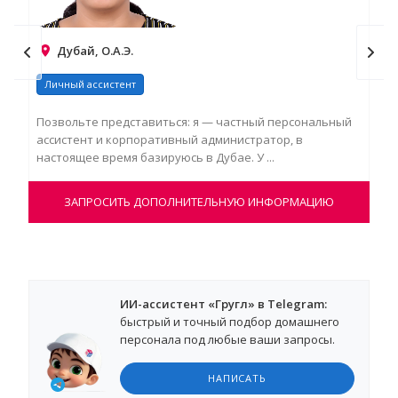
Дубай, О.А.Э.
Личный ассистент
Ли
Позвольте представиться: я — частный персональный
Hig
ассистент и корпоративный администратор, в
ext
настоящее время базируюсь в Дубае. У ...
coo
ЗАПРОСИТЬ ДОПОЛНИТЕЛЬНУЮ ИНФОРМАЦИЮ
ИИ-ассистент «Гругл» в Telegram:
быстрый и точный подбор домашнего
персонала под любые ваши запросы.
НАПИСАТЬ