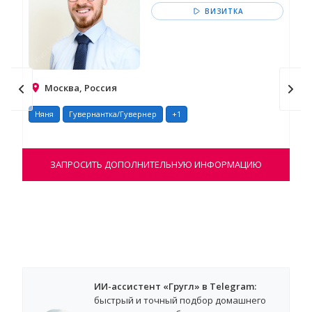
ВИЗИТКА
Москва, Россия
Няня
Гувернантка/Гувернер
+1
Ня
Име
пре
ЗАПРОСИТЬ ДОПОЛНИТЕЛЬНУЮ ИНФОРМАЦИЮ
дру
ИИ-ассистент «Гругл» в Telegram:
быстрый и точный подбор домашнего