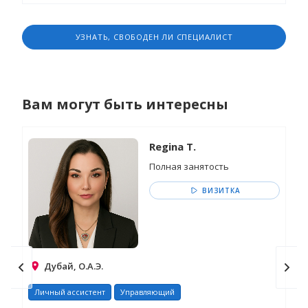
УЗНАТЬ, СВОБОДЕН ЛИ СПЕЦИАЛИСТ
Вам могут быть интересны
Regina T.
Полная занятость
ВИЗИТКА
Дубай, О.А.Э.
Личный ассистент
Управляющий
Ли