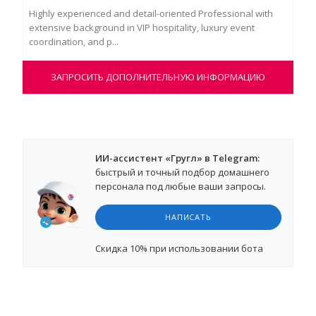
Highly experienced and detail-oriented Professional with
Поз
extensive background in VIP hospitality, luxury event
асс
coordination, and p...
нас
ЗАПРОСИТЬ ДОПОЛНИТЕЛЬНУЮ ИНФОРМАЦИЮ
ИИ-ассистент «Гругл» в Telegram:
быстрый и точный подбор домашнего
персонала под любые ваши запросы.
НАПИСАТЬ
Cкидка 10%
при использовании бота