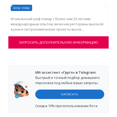
Шеф-повар
Ше
Итальянский шеф-повар с более чем 25-летним
Иго
международным опытом, включая рестораны высокой
бол
кухни и гастрономические проекты высок...
уро
ЗАПРОСИТЬ ДОПОЛНИТЕЛЬНУЮ ИНФОРМАЦИЮ
ИИ-ассистент «Гругл» в Telegram:
быстрый и точный подбор домашнего
персонала под любые ваши запросы.
НАПИСАТЬ
Cкидка 10%
при использовании бота