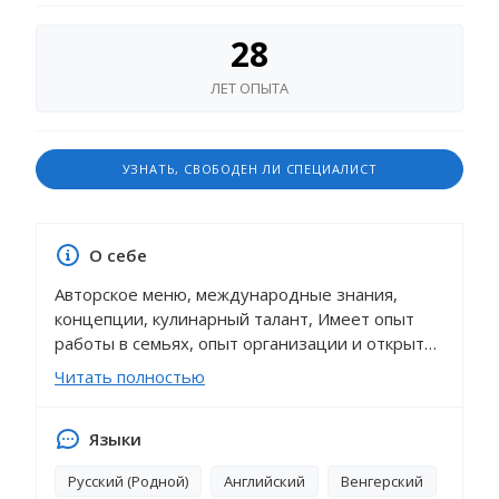
28
ЛЕТ ОПЫТА
УЗНАТЬ, СВОБОДЕН ЛИ СПЕЦИАЛИСТ
О себе
Авторское меню, международные знания,
концепции, кулинарный талант, Имеет опыт
работы в семьях, опыт организации и открытия
ресторанов с нуля. Талантливый Шеф,
Читать полностью
любящий свою работу, готов начинать
незамедлительно. Эффективный,
Языки
харизматичный, сдержанный Шеф, готовый
взаимодействовать с персоналом и лицами,
Русский (Родной)
Английский
Венгерский
выполняющими совместную работу с кухней.