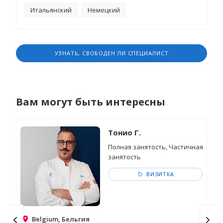
Невероятно трудолюбивый и надежный
Итальянский
Немецкий
человек. “Я член дружной семьи Дарио
Чеккини, лучшего мясника Италии и Европы.
Мясо и кухня - мое призвание. Я хочу идти
вперед, принося людям счастье!”
УЗНАТЬ, СВОБОДЕН ЛИ СПЕЦИАЛИСТ
Вам могут быть интересны
Тонио Г.
Полная занятость, Частичная
занятость
ВИЗИТКА
Belgium, Бельгия