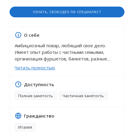
УЗНАТЬ, СВОБОДЕН ЛИ СПЕЦИАЛИСТ
О себе
Амбициозный повар, любящий свое дело.
Имеет опыт работы с частными семьями,
организация фуршетов, банкетов, разные
кухни мира, диетическое меню, морепродукты,
Читать полностью
завтраки\обеды\ужины, средиземноморская,
итальянская, французская, британская,
Доступность
азиатская, индийская, арабская кухни,
вегетарианское и веганское,
Полная занятость
Частичная занятость
профессиональный шеф- универсал, выпечка,
хлеб, десерты, торты. Готов рассмотреть
временные проекты.
Гражданство
Италия