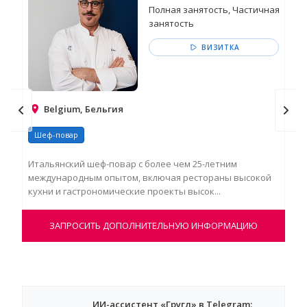
Полная занятость, Частичная
занятость
ВИЗИТКА
Belgium, Бельгия
Шеф-повар
Ше
Итальянский шеф-повар с более чем 25-летним
Иго
международным опытом, включая рестораны высокой
бол
кухни и гастрономические проекты высок...
уро
ЗАПРОСИТЬ ДОПОЛНИТЕЛЬНУЮ ИНФОРМАЦИЮ
ИИ-ассистент «Гругл» в Telegram: