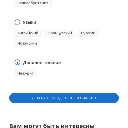
Великобритания
защищенными и счастливыми!
Языки
Английский
Французский
Русский
Испанский
Дополнительное
Не курит
УЗНАТЬ, СВОБОДЕН ЛИ СПЕЦИАЛИСТ
Вам могут быть интересны