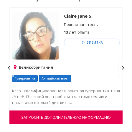
Claire Jane S.
Полная занятость
13 лет
опыта
ВИЗИТКА
Великобритания
Гувернантка
Английская няня
Ня
Клэр - квалифицированная и опытная гувернантка- няня
У Ш
. У неё 13-летний опыт работы в частных семьях и
Лон
начальных школах \ детских с...
мет
ЗАПРОСИТЬ ДОПОЛНИТЕЛЬНУЮ ИНФОРМАЦИЮ