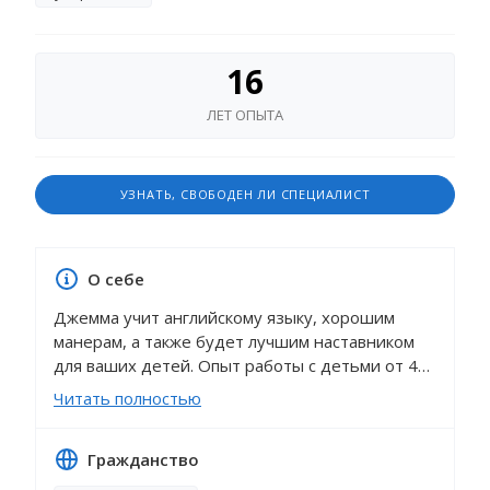
16
ЛЕТ ОПЫТА
УЗНАТЬ, СВОБОДЕН ЛИ СПЕЦИАЛИСТ
О себе
Джемма учит английскому языку, хорошим
манерам, а также будет лучшим наставником
для ваших детей. Опыт работы с детьми от 4
лет, организует развивающие игры и
Читать полностью
мероприятия в соответствии с возрастом
детей, экскурсии и походы в музеи, театры.
Гражданство
Невероятно обаятельная гувернантка, с ней
Ваши дети будут чувствовать себя