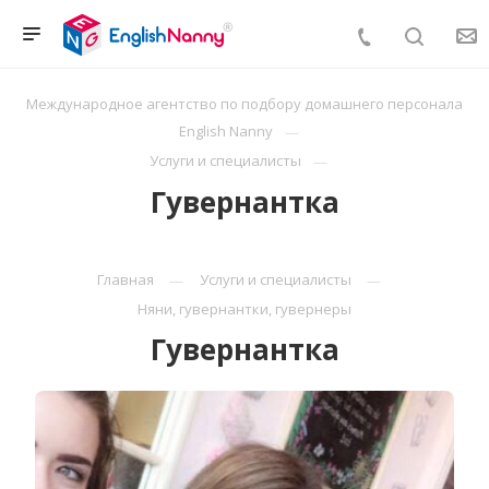
Международное агентство по подбору домашнего персонала
English Nanny
Услуги и специалисты
Гувернантка
Главная
Услуги и специалисты
Няни, гувернантки, гувернеры
Гувернантка