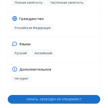
Полная занятость
Частичная занятость
и порядочная. В свободное время увлекается
конным спортом, теннисом, плаванием,
ландшафтным дизайном. Любит
Гражданство
путешествовать и посещать культурно-
массовые мероприятия.
Российская Федерация
Языки
Русский
Английский
Дополнительное
Не курит
УЗНАТЬ, СВОБОДЕН ЛИ СПЕЦИАЛИСТ