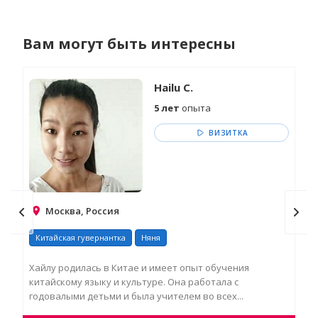
Вам могут быть интересны
Hailu C.
5 лет
опыта
ВИЗИТКА
Москва, Россия
Китайская гувернантка
Няня
Ня
Хайлу родилась в Китае и имеет опыт обучения
Люб
китайскому языку и культуре. Она работала с
чит
годовалыми детьми и была учителем во всех...
жив