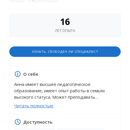
16
ЛЕТ ОПЫТА
УЗНАТЬ, СВОБОДЕН ЛИ СПЕЦИАЛИСТ
О себе
Анна имеет высшее педагогическое
образование, имеет опыт работы в семьях
высокого статуса. Может преподавать
английский язык, помогает с выполнением
Читать полностью
домашних заданий, способствует повышению
успеваемости детей, организовывает досуг,
Доступность
сопровождает в школу и на занятия. Выполняет
все функции и личные поручения. Отзывчивая