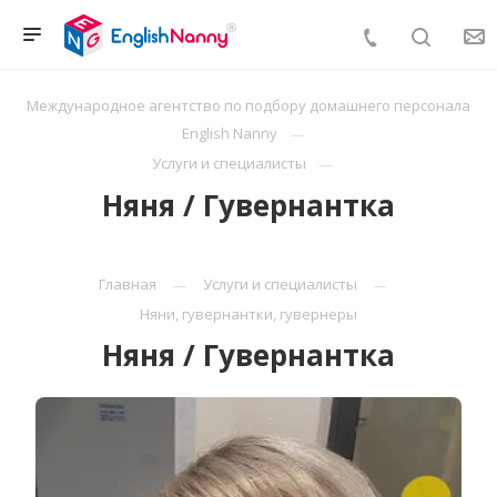
Международное агентство по подбору домашнего персонала
English Nanny
Услуги и специалисты
Няня / Гувернантка
Главная
Услуги и специалисты
Няни, гувернантки, гувернеры
Няня / Гувернантка