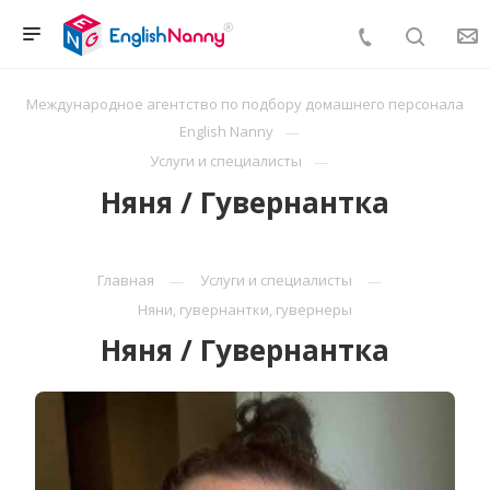
Международное агентство по подбору домашнего персонала
English Nanny
Услуги и специалисты
Няня / Гувернантка
Главная
Услуги и специалисты
Няни, гувернантки, гувернеры
Няня / Гувернантка