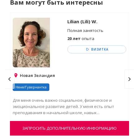
Вам могут быть интересны
Lilian (Lili) W.
Полная занятость
20 лет
опыта
ВИЗИТКА
Новая Зеландия
Няня/Гувернантка
Ня
Для меня очень важно социальное, физическое и
Выс
эмоциональное развитие детей. У меня есть опыт
опы
преподавания в начальной школе, навык...
реп
ЗАПРОСИТЬ ДОПОЛНИТЕЛЬНУЮ ИНФОРМАЦИЮ