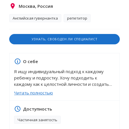
Москва, Россия
Английская гувернантка
репетитор
УЗНАТЬ, СВОБОДЕН ЛИ СПЕЦИАЛИСТ
О себе
Я ищу индивидуальный подход к каждому
ребенку и подростку. Хочу подходить к
каждому как к целостной личности и создать
безопасную атмосферу, где он может быть
Читать полностью
собой. Почему? Потому, что психология
показывает, что именно в такой атмосфере
Доступность
ребенок лучше учится и развивается. И такая
атмосфера приглашает раскрыться как
Частичная занятость
личность, что дает доступ к более полному
раскрытию потенциала каждого ребенка. Если