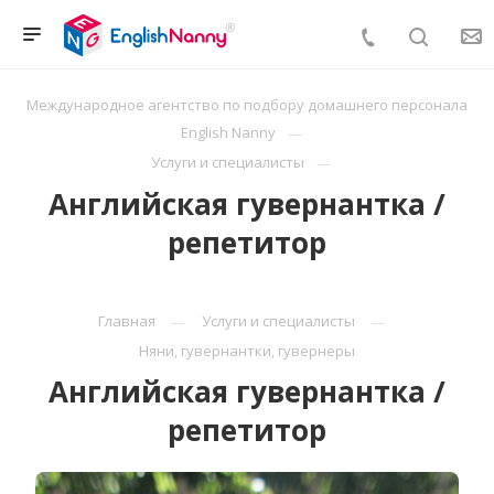
Международное агентство по подбору домашнего персонала
English Nanny
Услуги и специалисты
Английская гувернантка /
репетитор
Главная
Услуги и специалисты
Няни, гувернантки, гувернеры
Английская гувернантка /
репетитор