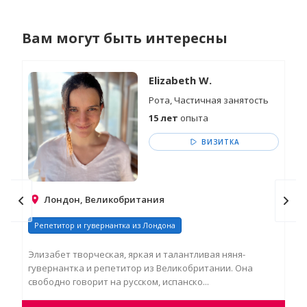
Вам могут быть интересны
Elizabeth W.
Рота, Частичная занятость
15 лет
опыта
ВИЗИТКА
Лондон, Великобритания
Репетитор и гувернантка из Лондона
Гу
Элизабет творческая, яркая и талантливая няня-
Кей
гувернантка и репетитор из Великобритании. Она
Аме
свободно говорит на русском, испанско...
шко