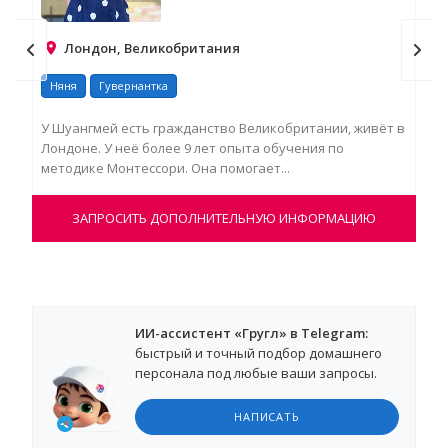
Лондон, Великобритания
Няня
Гувернантка
Гу
У Шуангмей есть гражданство Великобритании, живёт в
Я з
Лондоне. У неё более 9 лет опыта обучения по
увл
методике Монтессори. Она помогает...
пре
ЗАПРОСИТЬ ДОПОЛНИТЕЛЬНУЮ ИНФОРМАЦИЮ
ИИ-ассистент «Гругл» в Telegram:
быстрый и точный подбор домашнего
персонала под любые ваши запросы.
НАПИСАТЬ