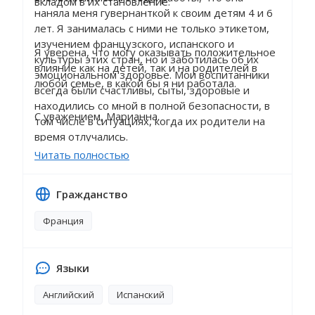
вкладом в их становление.
наняла меня гувернанткой к своим детям 4 и 6
лет. Я занималась с ними не только этикетом,
изучением французского, испанского и
Я уверена, что могу оказывать положительное
культуры этих стран, но и заботилась об их
влияние как на детей, так и на родителей в
эмоциональном здоровье. Мои воспитанники
любой семье, в какой бы я ни работала.
всегда были счастливы, сыты, здоровые и
находились со мной в полной безопасности, в
С уважением, Марианна.
том числе в ситуациях, когда их родители на
время отлучались.
Читать полностью
Гражданство
Франция
Языки
Английский
Испанский