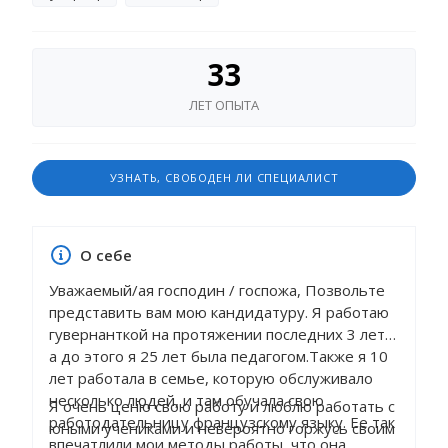
33
ЛЕТ ОПЫТА
УЗНАТЬ, СВОБОДЕН ЛИ СПЕЦИАЛИСТ
О себе
Уважаемый/ая господин / госпожа, Позвольте
представить вам мою кандидатуру. Я работаю
гувернанткой на протяжении последних 3 лет,
а до этого я 25 лет была педагогом.Также я 10
лет работала в семье, которую обслуживало
несколько людей, и там обучала свою
Я очень ценю свою работу и люблю работать с
работодательницу французскому языку. Ее так
юными учениками и невероятно горжусь своим
впечатлили мои методы работы, что она