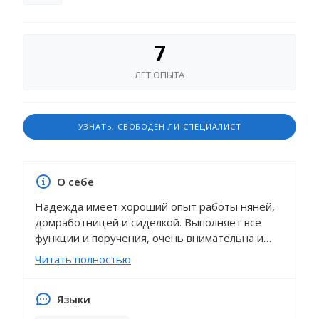
7
ЛЕТ ОПЫТА
УЗНАТЬ, СВОБОДЕН ЛИ СПЕЦИАЛИСТ
О себе
Надежда имеет хороший опыт работы няней,
домработницей и сиделкой. Выполняет все
функции и поручения, очень внимательна и
аккуратна в своей работе. Отлично справляется
Читать полностью
в работе по уходу и развитию детей,
прекрасно ухаживает за домом и
Языки
поддерживает чистоту и порядок, создает
вокруг себя, ребенка и членов семьи приятную