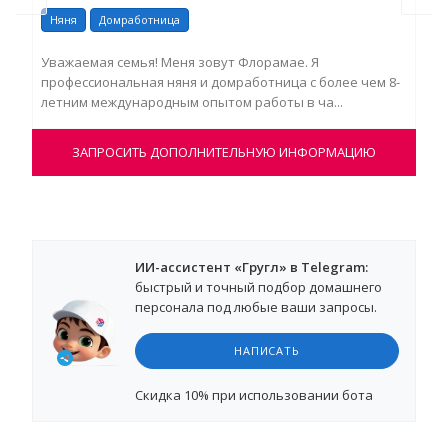
Няня
Домработница
Ня
Уважаемая семья! Меня зовут Флорамае. Я
Ква
профессиональная няня и домработница с более чем 8-
раб
летним международным опытом работы в ча...
гув
ЗАПРОСИТЬ ДОПОЛНИТЕЛЬНУЮ ИНФОРМАЦИЮ
ИИ-ассистент «Гругл» в Telegram:
быстрый и точный подбор домашнего
персонала под любые ваши запросы.
НАПИСАТЬ
Cкидка 10%
при использовании бота