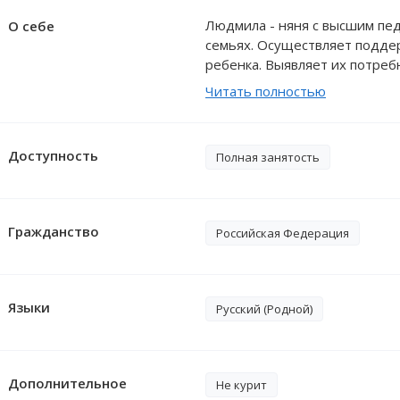
Людмила - няня с высшим пе
О себе
семьях. Осуществляет подде
ребенка. Выявляет их потребн
в выявлении и решении инди
Читать полностью
подготовкой к школе, своевр
мышления. Заботится о здор
рекомендации родителей и вр
Доступность
Полная занятость
медицинской помощи.
Гражданство
Российская Федерация
Языки
Русский (Родной)
Дополнительное
Не курит