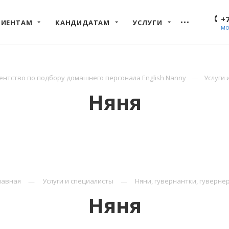
+7
ЛИЕНТАМ
КАНДИДАТАМ
УСЛУГИ
МО
нтство по подбору домашнего персонала English Nanny
Услуги 
Няня
лавная
Услуги и специалисты
Няни, гувернантки, гуверне
Няня