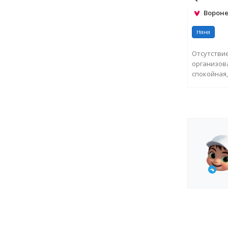
Вороне
Няня
Отсутстви
организова
спокойная
ЗА