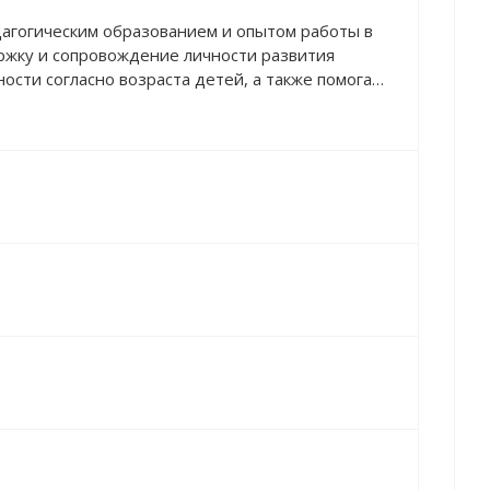
дагогическим образованием и опытом работы в
ржку и сопровождение личности развития
ости согласно возраста детей, а также помогает
видуальных проблем ребенка. Занимается
еменной коррекцией и развитием речи, памяти,
овье ребенка, добросовестно выполняет все
ачей, есть навыки оказания первой