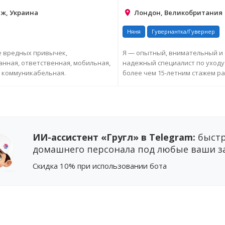
ж, Украина
Лондон, Великобритания
Няня
Гувернантка/Гувернер
е вредных привычек,
Я — опытный, внимательный и
нная, ответственная, мобильная,
надежный специалист по уходу 
, коммуникабельная.
более чем 15-летним стажем ра
детьми и подросткам...
ПРОСИТЬ ДОПОЛНИТЕЛЬНУЮ
ЗАПРОСИТЬ ДОПОЛНИТ
ИНФОРМАЦИЮ
ИНФОРМАЦИЮ
ИИ-ассистент «Гругл» в Telegram:
быстр
домашнего персонала под любые ваши з
Cкидка 10%
при использовании бота