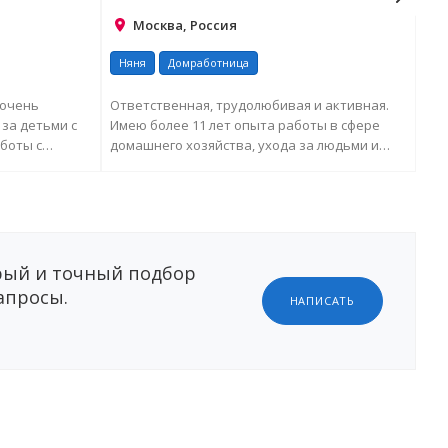
Москва, Россия
Няня
Домработница
Ня
 очень
Ответственная, трудолюбивая и активная.
Люб
за детьми с
Имею более 11 лет опыта работы в сфере
люб
боты с
домашнего хозяйства, ухода за людьми и
люб
работы няней...
теа
ЕЛЬНУЮ
ЗАПРОСИТЬ ДОПОЛНИТЕЛЬНУЮ
ИНФОРМАЦИЮ
ый и точный подбор
апросы.
НАПИСАТЬ