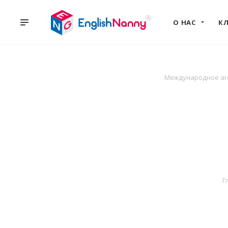
О НАС
К
Международное аге
Г