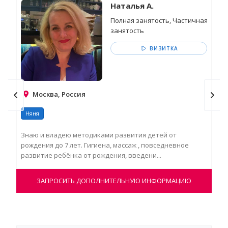
Наталья А.
Полная занятость, Частичная
занятость
ВИЗИТКА
Москва, Россия
Няня
Ня
Знаю и владею методиками развития детей от
Име
рождения до 7 лет. Гигиена, массаж , повседневное
нес
развитие ребёнка от рождения, введени...
общ
ЗАПРОСИТЬ ДОПОЛНИТЕЛЬНУЮ ИНФОРМАЦИЮ