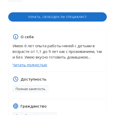
УЗНАТЬ, СВОБОДЕН ЛИ СПЕЦИАЛИСТ
О себе
Имею 6 лет опыта работы няней с детьми в
возрасте от 1,1 до 9 лет как с проживанием, так
и без. Умею вкусно готовить домашнюю
еду.Вредные привычки отсутствуют.
Читать полностью
Занимаюсь с детьми по методикам: «Школа
семи гномов», «Новый ребенок – гений с
Доступность
пеленок», «Альбомы для творчества», по
программе Домана-Маниченко «Умница»,
Полная занятость
выполняем веселые упражнения под песенки
Железновой, играем в сюжетно-ролевые игры,
учим стихи, песни, потешки, пальчиковые и
Гражданство
жестовые игры. Детей люблю, умею находить
подход к ребенку, присутствует чувство юмора.