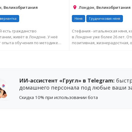
, Великобритания
Лондон, Великобритания
вернантка
Няня
Грудничковая няня
й есть гражданство
Стефания - итальянская няня, 
ании, живёт в Лондоне. У неё
в Лондоне уже более 26 лет. О
т опыта обучения по методике
позитивная, жизнерадостная, 
. Она помогает...
дете...
ПРОСИТЬ ДОПОЛНИТЕЛЬНУЮ
ЗАПРОСИТЬ ДОПОЛНИТ
ИНФОРМАЦИЮ
ИНФОРМАЦИЮ
ИИ-ассистент «Гругл» в Telegram:
быстр
домашнего персонала под любые ваши з
Cкидка 10%
при использовании бота