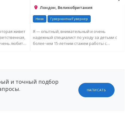
Лондон, Великобритания
Няня
Гувернантка/Гувернер
Ня
которая живет
Я — опытный, внимательный и очень
В т
тветственная,
надежный специалист по уходу за детьми с
учи
очень любит
более чем 15-летним стажем работы с
инф
детьми и подросткам...
гла
ЕЛЬНУЮ
ЗАПРОСИТЬ ДОПОЛНИТЕЛЬНУЮ
ИНФОРМАЦИЮ
ый и точный подбор
апросы.
НАПИСАТЬ