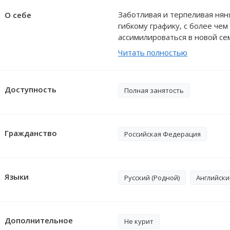
Заботливая и терпеливая нян
О себе
гибкому графику, с более че
ассимилироваться в новой с
всех возрастов стать счастл
Читать полностью
составлять графики, следова
Внимательно слушаю и хорош
нахожу общий язык. Свободн
Доступность
Полная занятость
объеме владею английским я
Гражданство
Российская Федерация
Языки
Русский (Родной)
Английский
Дополнительное
Не курит