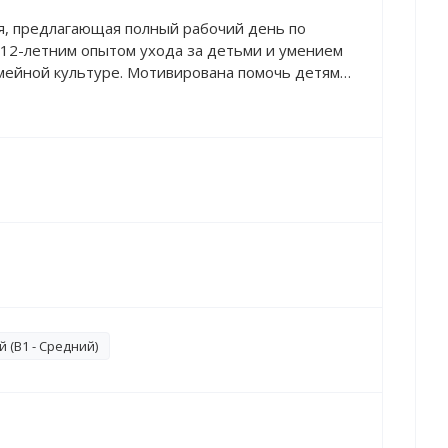
я, предлагающая полный рабочий день по
м 12-летним опытом ухода за детьми и умением
емейной культуре. Мотивирована помочь детям
ивыми, здоровыми и хорошо себя вести. Умение
ть обязательствам и соблюдать распорядок дня.
о выполняю указания. Люблю детей, свободно
о владею русским языком и в достаточном
зыком.
 (B1 - Средний)