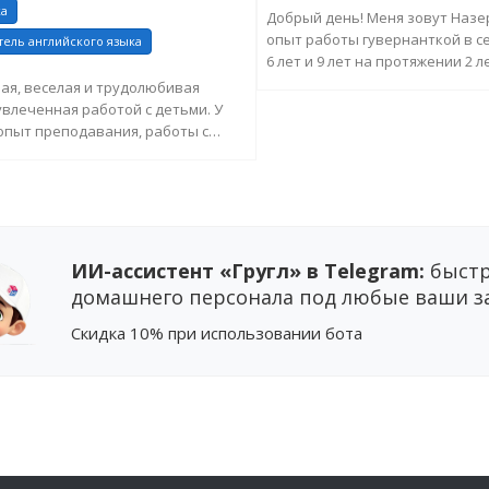
ка
Добрый день! Меня зовут Назе
опыт работы гувернанткой в с
ель английского языка
6 лет и 9 лет на протяжении 2 ле
Сопровождала ...
ая, веселая и трудолюбивая
влеченная работой с детьми. У
ЗАПРОСИТЬ ДОПОЛНИТ
опыт преподавания, работы с
ИНФОРМАЦИЮ
ачес...
ПРОСИТЬ ДОПОЛНИТЕЛЬНУЮ
ИНФОРМАЦИЮ
ИИ-ассистент «Гругл» в Telegram:
быстр
домашнего персонала под любые ваши з
Cкидка 10%
при использовании бота