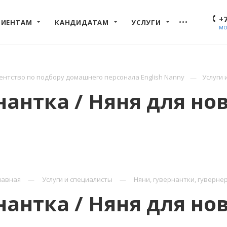
+7
ЛИЕНТАМ
КАНДИДАТАМ
УСЛУГИ
МО
нтство по подбору домашнего персонала English Nanny
Услуги 
рнантка / Няня для н
лавная
Услуги и специалисты
Няни, гувернантки, гуверне
рнантка / Няня для н