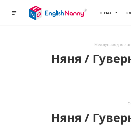
О НАС
К
Международное аге
Няня / Гуве
Г
Няня / Гуве