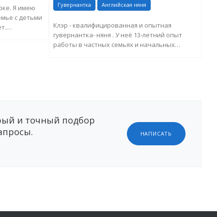
Гувернантка
Английская няня
Ня
рке. Я имею
емье с детьми
Клэр - квалифицированная и опытная
Име
т.
гувернантка- няня . У неё 13-летний опыт
раб
работы в частных семьях и начальных
ста
ЕЛЬНУЮ
школах \ детских с...
ЗАПРОСИТЬ ДОПОЛНИТЕЛЬНУЮ
ИНФОРМАЦИЮ
ый и точный подбор
апросы.
НАПИСАТЬ