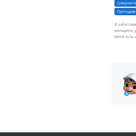
Гувернант
Преподават
Я заботлив
женщина, у
меня есть 
семьями в к
ЗА