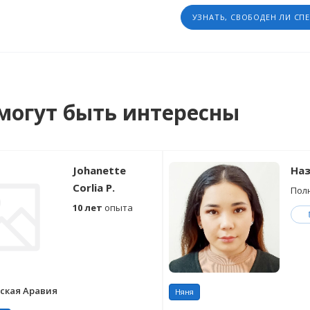
УЗНАТЬ, СВОБОДЕН ЛИ СП
могут быть интересны
Johanette
Наз
Corlia P.
Пол
10 лет
опыта
ская Аравия
Няня