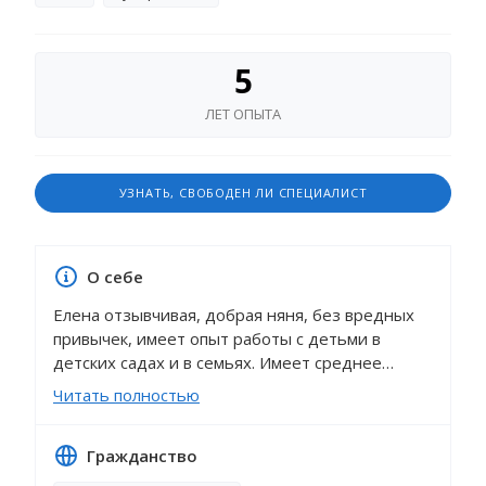
5
ЛЕТ ОПЫТА
УЗНАТЬ, СВОБОДЕН ЛИ СПЕЦИАЛИСТ
О себе
Елена отзывчивая, добрая няня, без вредных
привычек, имеет опыт работы с детьми в
детских садах и в семьях. Имеет среднее
специальное образование, по профессии
Читать полностью
воспитатель. Выполняет все функции няни и
воспитателя, открыта к дополнительным
Гражданство
поручениям родителей. Внимательная, чуткая,
заботливая по отношению к детям. Знает