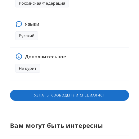
Российская Федерация
методику от рождения до школы.
Подготавливает учеников к творческим
конкурсам и к поступлению в школу. В
Языки
свободное время увлекается шитьем.
Русский
Дополнительное
Не курит
УЗНАТЬ, СВОБОДЕН ЛИ СПЕЦИАЛИСТ
Вам могут быть интересны