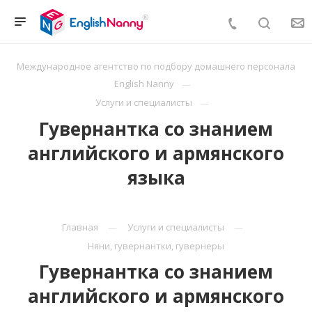
Международное агентство по подбору домашнего персонала
English Nanny
Услуги и специалисты
Гувернантка со знанием
английского и армянского
языка
Главная
Услуги и специалисты
Няни, гувернантки, гувернеры
Гувернантка со знанием
английского и армянского