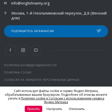
info@englishnanny.org
Москва, 1-й Неопалимовский переулок, Д.8 (Венский
дом)
ПОДПИШИТЕСЬ НА ВАКАНСИИ
ПОЛИТИКА КОНФИДЕНЦИАЛЬНОСТИ
ПОЛИТИКА COOKIE
СОГЛАСИЕ НА ОБРАБОТКУ ПЕРСОНАЛЬНЫХ ДАННЫХ
Сайт использует файлы cookie и сервис Яндекс.Метрика,
© 2026 Все права защищены.
обрабатываемые вашим браузером. Подробнее об этом вы можете
*Facebook и Instagram от компании Meta признаны
узнать в
Политике cookie и Согласии с использованием сервиса
экстремистскими организациями и запрещены на территории
Яндекс.Метрика
РФ
Принять
Настроить
Отклонить