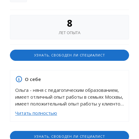
8
ЛЕТ ОПЫТА
УЗНАТЬ, СВОБОДЕН ЛИ СПЕЦИАЛИСТ
О себе
Ольга - няня с педагогическим образованием,
имеет отличный опыт работы в семьях Москвы,
имеет положительный опыт работы у клиентов
агентства English Nanny с хорошими
Читать полностью
рекомендациями. Ольга занимается
всесторонним развитием детей, использует
методики развития, составляет
УЗНАТЬ, СВОБОДЕН ЛИ СПЕЦИАЛИСТ
индивидуальные программы обучения, игр и