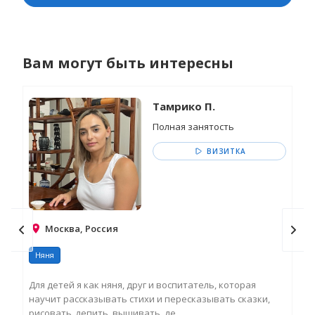
развивающих занятий.
Вам могут быть интересны
Тамрико П.
Полная занятость
ВИЗИТКА
Москва, Россия
Няня
Ня
Для детей я как няня, друг и воспитатель, которая
Я п
научит рассказывать стихи и пересказывать сказки,
дом
рисовать, лепить, вышивать, де...
про