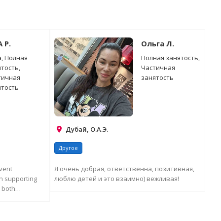
A P.
Ольга Л.
, Полная
Полная занятость,
тость,
Частичная
тичная
занятость
ятость
Дубай, О.А.Э.
Другое
vent
Я очень добрая, ответственна, позитивная,
 supporting
люблю детей и это взаимно) вежливая!
 both
ЗАПРОСИТЬ ДОПОЛНИТЕЛЬНУЮ
ИНФОРМАЦИЮ
ЕЛЬНУЮ