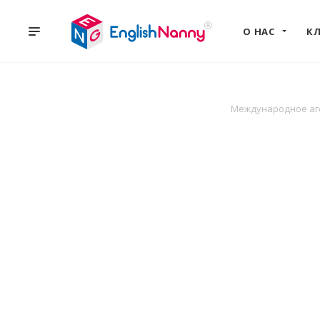
О НАС
К
Международное аге