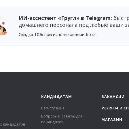
ИИ-ассистент «Гругл» в Telegram:
быстр
домашнего персонала под любые ваши з
Cкидка 10%
при использовании бота
КАНДИДАТАМ
ВАКАНСИИ
Регистрация
УСЛУГИ И С
Вопросы и ответы для
МАГАЗИН
кандидатов
х кандидатов