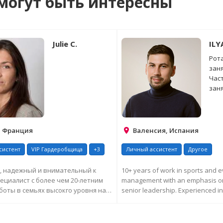
могут быть интересны
Julie C.
ILY
Рота
заня
Час
зан
 Франция
Валенсия, Испания
систент
VIP Гардеробщица
+3
Личный ассистент
Другое
, надежный и внимательный к
10+ years of work in sports and e
ециалист с более чем 20-летним
management with an emphasis on
оты в семьях высокго уровня на
senior leadership. Experienced in
е...
organizatio...
ПРОСИТЬ ДОПОЛНИТЕЛЬНУЮ
ЗАПРОСИТЬ ДОПОЛНИТ
ИНФОРМАЦИЮ
ИНФОРМАЦИЮ