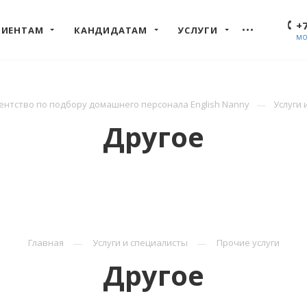
+7
ЛИЕНТАМ
КАНДИДАТАМ
УСЛУГИ
МО
нтство по подбору домашнего персонала English Nanny
Услуги 
Другое
Главная
Услуги и специалисты
Прочие услуги
Другое