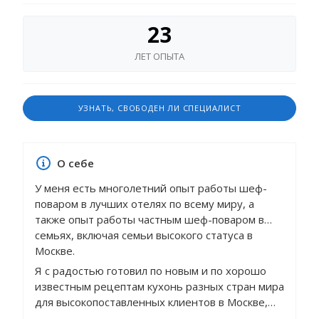
23
ЛЕТ ОПЫТА
УЗНАТЬ, СВОБОДЕН ЛИ СПЕЦИАЛИСТ
О себе
У меня есть многолетний опыт работы шеф-
поваром в лучших отелях по всему миру, а
также опыт работы частным шеф-поваром в
семьях, включая семьи высокого статуса в
Москве.
Я с радостью готовил по новым и по хорошо
известным рецептам кухонь разных стран мира
для высокопоставленных клиентов в Москве,
Президента Азербайджана, я принимал