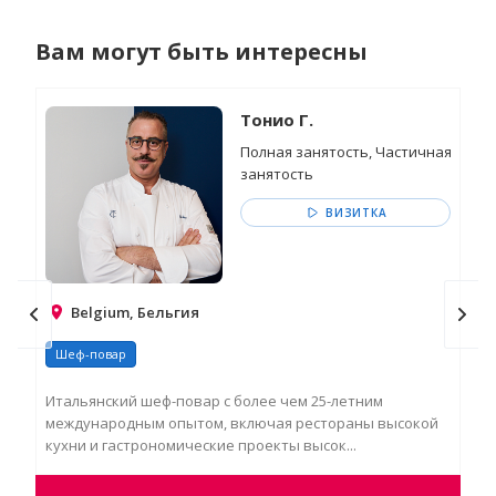
Вам могут быть интересны
Тонио Г.
Полная занятость, Частичная
занятость
ВИЗИТКА
Belgium, Бельгия
Шеф-повар
Ш
Итальянский шеф-повар с более чем 25-летним
Амб
международным опытом, включая рестораны высокой
вес
кухни и гастрономические проекты высок...
ста