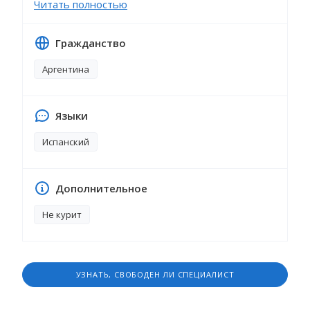
Читать полностью
активное участие в создании меню во время
Чемпионата мира по футболу FIFA 2020. Я
Гражданство
также буду рад присоединиться к семье для
готовки во время поездок.
Аргентина
Языки
Испанский
Дополнительное
Не курит
УЗНАТЬ, СВОБОДЕН ЛИ СПЕЦИАЛИСТ