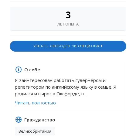
3
ЛЕТ ОПЫТА
УЗНАТЬ, СВОБОДЕН ЛИ СПЕЦИАЛИСТ
О себе
Я заинтересован работать гувернёром и
репетитором по английскому языку в семье. Я
родился и вырос в Оксфорде, в
Великобритании. Языки определили мою
Читать полностью
академическую карьеру, я изучал английский,
испанский и французский до A-level в
Гражданство
престижной частной школе - Magdalen College
School. Затем я изучал русский и испанский
Великобритания
языки в Даремском университете, получив