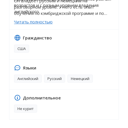
Он владеет русским и немецким на
возрастов и с разным уровнем владения
разговорном уровне. У него есть опыт
английского.
обучения по кэмбриджской программе и по
британской программе обучения.
Читать полностью
Гражданство
США
Языки
Английский
Русский
Немецкий
Дополнительное
Не курит