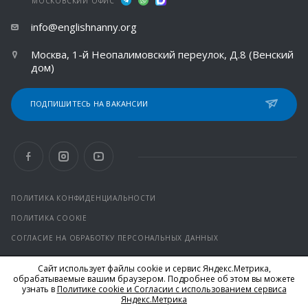
МОСКОВСКИЙ ОФИС
info@englishnanny.org
Москва, 1-й Неопалимовский переулок, Д.8 (Венский
дом)
ПОДПИШИТЕСЬ НА ВАКАНСИИ
ПОЛИТИКА КОНФИДЕНЦИАЛЬНОСТИ
ПОЛИТИКА COOKIE
СОГЛАСИЕ НА ОБРАБОТКУ ПЕРСОНАЛЬНЫХ ДАННЫХ
Сайт использует файлы cookie и сервис Яндекс.Метрика,
© 2026 Все права защищены.
обрабатываемые вашим браузером. Подробнее об этом вы можете
*Facebook и Instagram от компании Meta признаны
узнать в
Политике cookie и Согласии с использованием сервиса
экстремистскими организациями и запрещены на территории
Яндекс.Метрика