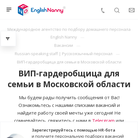
Международное агентство по подбору домашнего персонала
English Nanny
Вакансии
Russian-speaking staff | Русскоязычный персонал
ВИП-гардеробщица для семьи в Московской области
ВИП-гардеробщица для
семьи в Московской области
Мы будем рады получить сообщения от Вас!
Ознакомьтесь с нашими списками вакансий и
найдите работу своей мечты уже сегодня! Не
сомневайтесь, свяжитесь с нами в
Telergram
или
MAX
Зарегистрируйтесь с помощью HR-бота
и получите персональную подборку вакансий